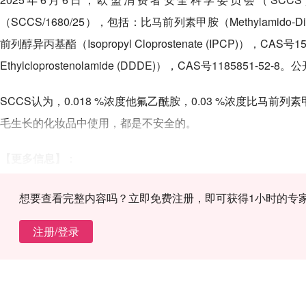
（SCCS/1680/25），包括：比马前列素甲胺（Methylamido-Dihydr
前列醇异丙基酯（Isopropyl Cloprostenate (IPCP)），CAS号157
Ethylcloprostenolamide (DDDE)），CAS号1185851
SCCS认为，0.018 %浓度他氟乙酰胺，0.03 %浓度比马前
毛生长的化妆品中使用，都是不安全的。
【更多信息】
：
https://health.ec.europa.eu/document/download/55295a0e-1a
想要查看完整内容吗？立即免费注册，即可获得1小时的专
filename=sccs_o_302.pdf
注册/登录