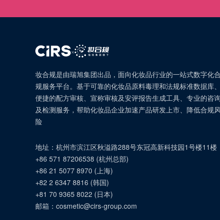
×
妆合规是由瑞旭集团出品，面向化妆品行业的一站式数字化
规服务平台。基于可靠的化妆品原料毒理和法规标准数据库
便捷的配方审核、宣称审核及安评报告生成工具、专业的咨
及检测服务，帮助化妆品企业加速产品研发上市、降低合规
险
地址：
杭州市滨江区秋溢路288号东冠高新科技园1号楼11楼
+86 571 87206538
(
杭州总部
)
+86 21 5077 8970
(
上海
)
+82 2 6347 8816
(
韩国
)
+81 70 9365 8022
(
日本
)
邮箱：
cosmetic@cirs-group.com