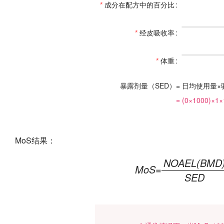
成分在配方中的百分比
经皮吸收率
体重
暴露剂量（SED）
= 日均使用量
= (
0
×1000)×
1
×
MoS结果：
NOAEL(BMD
MoS
=
SED