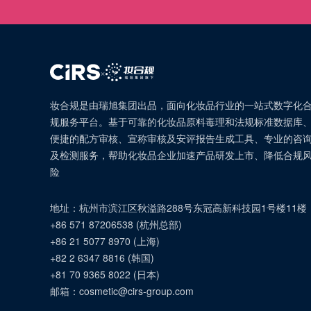
×
妆合规是由瑞旭集团出品，面向化妆品行业的一站式数字化
规服务平台。基于可靠的化妆品原料毒理和法规标准数据库
便捷的配方审核、宣称审核及安评报告生成工具、专业的咨
及检测服务，帮助化妆品企业加速产品研发上市、降低合规
险
地址：
杭州市滨江区秋溢路288号东冠高新科技园1号楼11楼
+86 571 87206538
(
杭州总部
)
+86 21 5077 8970
(
上海
)
+82 2 6347 8816
(
韩国
)
+81 70 9365 8022
(
日本
)
邮箱：
cosmetic@cirs-group.com