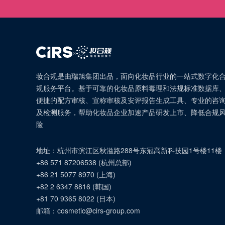
×
妆合规是由瑞旭集团出品，面向化妆品行业的一站式数字化
规服务平台。基于可靠的化妆品原料毒理和法规标准数据库
便捷的配方审核、宣称审核及安评报告生成工具、专业的咨
及检测服务，帮助化妆品企业加速产品研发上市、降低合规
险
地址：
杭州市滨江区秋溢路288号东冠高新科技园1号楼11楼
+86 571 87206538
(
杭州总部
)
+86 21 5077 8970
(
上海
)
+82 2 6347 8816
(
韩国
)
+81 70 9365 8022
(
日本
)
邮箱：
cosmetic@cirs-group.com