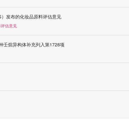
S）发布的化妆品原料评估意见
料评估意见
5种壬烷异构体补充列入第1728项