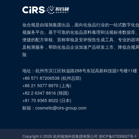
×
妆合规是由瑞旭集团出品，面向化妆品行业的一站式数字化
规服务平台。基于可靠的化妆品原料毒理和法规标准数据库
便捷的配方审核、宣称审核及安评报告生成工具、专业的咨
及检测服务，帮助化妆品企业加速产品研发上市、降低合规
险
地址：
杭州市滨江区秋溢路288号东冠高新科技园1号楼11楼
+86 571 87206538
(
杭州总部
)
+86 21 5077 8970
(
上海
)
+82 2 6347 8816
(
韩国
)
+81 70 9365 8022
(
日本
)
邮箱：
cosmetic@cirs-group.com
Copyright ©
2026
杭州瑞旭科技集团有限公司 浙ICP备07030637号-1