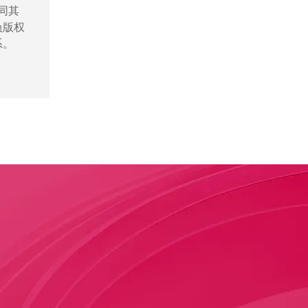
同其
负版权
系。